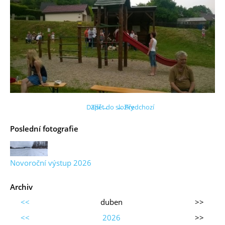
Další →
Zpět do složky
← Předchozí
Poslední fotografie
Novoroční výstup 2026
Archiv
<<
duben
>>
<<
2026
>>