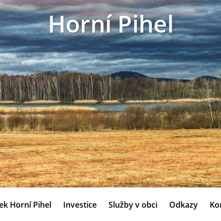
Horní Pihel
ek Horní Pihel
Investice
Služby v obci
Odkazy
Ko