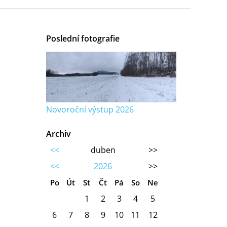
Poslední fotografie
Novoroční výstup 2026
Archiv
<<
duben
>>
<<
2026
>>
Po
Út
St
Čt
Pá
So
Ne
1
2
3
4
5
6
7
8
9
10
11
12