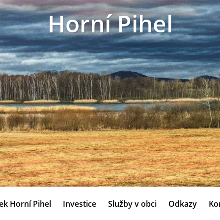
Horní Pihel
ek Horní Pihel
Investice
Služby v obci
Odkazy
Ko