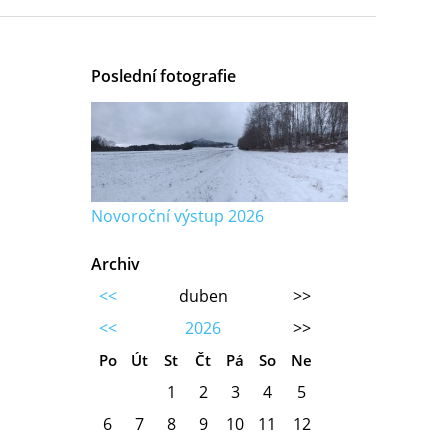
Poslední fotografie
Novoroční výstup 2026
Archiv
<<
duben
>>
<<
2026
>>
Po
Út
St
Čt
Pá
So
Ne
1
2
3
4
5
6
7
8
9
10
11
12