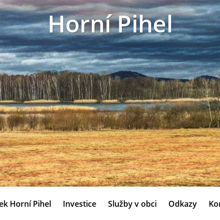
Horní Pihel
ek Horní Pihel
Investice
Služby v obci
Odkazy
Ko