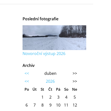
Poslední fotografie
Novoroční výstup 2026
Archiv
<<
duben
>>
<<
2026
>>
Po
Út
St
Čt
Pá
So
Ne
1
2
3
4
5
6
7
8
9
10
11
12