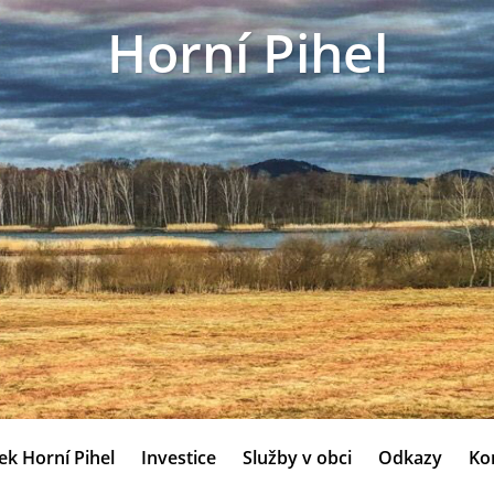
Horní Pihel
ek Horní Pihel
Investice
Služby v obci
Odkazy
Ko