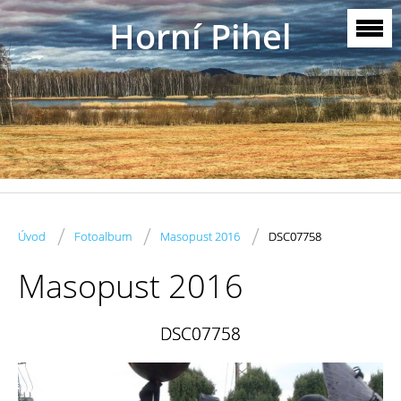
Horní Pihel
/
/
/
Úvod
Fotoalbum
Masopust 2016
DSC07758
Masopust 2016
DSC07758