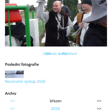
Další →
Zpět do složky
← Předchozí
Poslední fotografie
Novoroční výstup 2026
Archiv
<<
březen
>>
<<
2026
>>