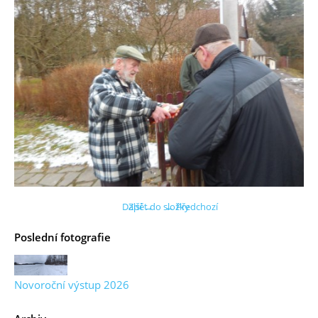
Další →
Zpět do složky
← Předchozí
Poslední fotografie
Novoroční výstup 2026