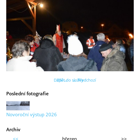
Další →
Zpět do složky
← Předchozí
Poslední fotografie
Novoroční výstup 2026
Archiv
<<
březen
>>