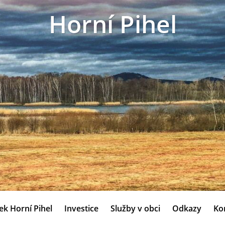
Horní Pihel
ek Horní Pihel
Investice
Služby v obci
Odkazy
Ko