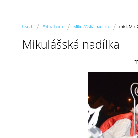
/
/
/
Úvod
Fotoalbum
Mikulášská nadílka
mini-Mik.
Mikulášská nadílka
m