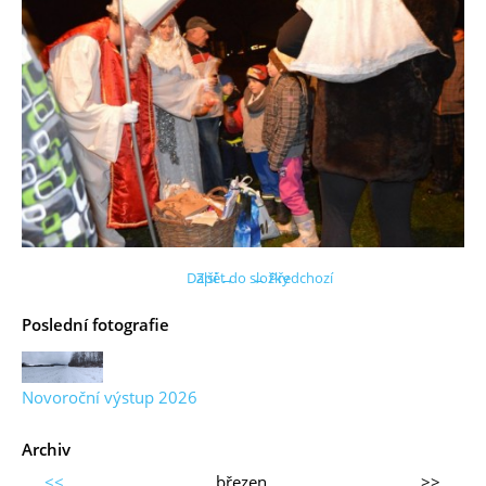
Další →
Zpět do složky
← Předchozí
Poslední fotografie
Novoroční výstup 2026
Archiv
<<
březen
>>