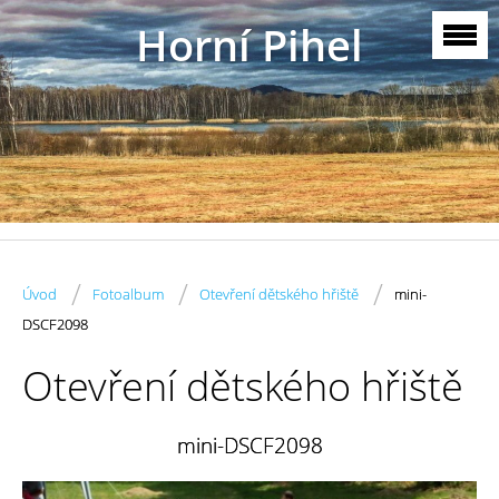
Horní Pihel
/
/
/
Úvod
Fotoalbum
Otevření dětského hřiště
mini-
DSCF2098
Otevření dětského hřiště
mini-DSCF2098