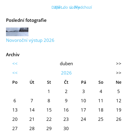
Další →
Zpět do složky
← Předchozí
Poslední fotografie
Novoroční výstup 2026
Archiv
<<
duben
>>
<<
2026
>>
Po
Út
St
Čt
Pá
So
Ne
1
2
3
4
5
6
7
8
9
10
11
12
13
14
15
16
17
18
19
20
21
22
23
24
25
26
27
28
29
30