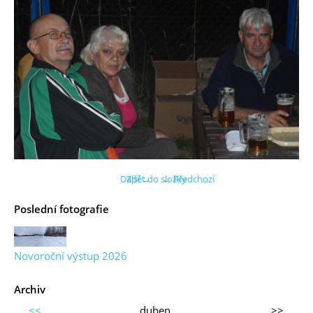
Další →
Zpět do složky
← Předchozí
Poslední fotografie
Novoroční výstup 2026
Archiv
<<
duben
>>