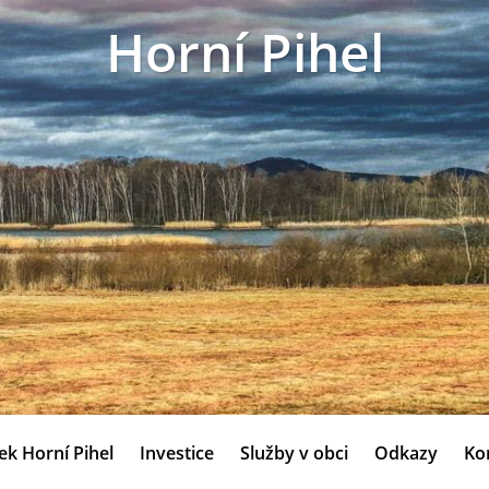
Horní Pihel
ek Horní Pihel
Investice
Služby v obci
Odkazy
Ko